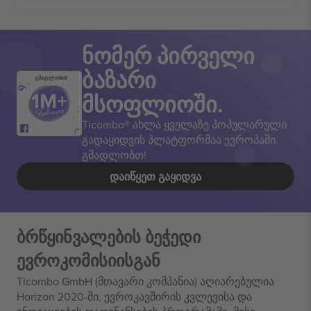
ნომერ პირველი
ბაზარი
გმადლობთ!
მსოფლიოში.
Ticombo® ახლა ყველაზე პოპულარული
გადაყიდვის პლატფორმაა ევროპაში.
გმადლობთ!
ᲓᲐᲘᲬᲧᲔᲗ ᲒᲐᲧᲘᲓᲕᲐ
ბრწყინვალების ბეჭედი
ევროკომისიისგან
Ticombo GmbH (მთავარი კომპანია) აღიარებულია
Horizon 2020-ში, ევროკავშირის კვლევისა და