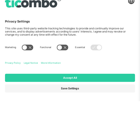
ჩვენს შესახებ
კორპორატიული სერვისები
გუნდი
FAQ
TixProtect
როგორ მუშაობს
ანაბეჭდი
სასტუმროები
წესები და პირობები
მსოფლიო თასის ჰაბი
აფილირების პროგრამა
დაგვიკავშირდით