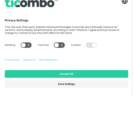
ჩვენს შესახებ
კორპორატიული სერვისები
გუნდი
FAQ
TixProtect
როგორ მუშაობს
ანაბეჭდი
სასტუმროები
წესები და პირობები
მსოფლიო თასის ჰაბი
აფილირების პროგრამა
დაგვიკავშირდით