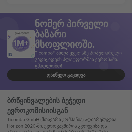
ნომერ პირველი
ბაზარი
გმადლობთ!
მსოფლიოში.
Ticombo® ახლა ყველაზე პოპულარული
გადაყიდვის პლატფორმაა ევროპაში.
გმადლობთ!
ᲓᲐᲘᲬᲧᲔᲗ ᲒᲐᲧᲘᲓᲕᲐ
ბრწყინვალების ბეჭედი
ევროკომისიისგან
Ticombo GmbH (მთავარი კომპანია) აღიარებულია
Horizon 2020-ში, ევროკავშირის კვლევისა და