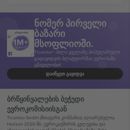
ნომერ პირველი
ბაზარი
გმადლობთ!
მსოფლიოში.
Ticombo® ახლა ყველაზე პოპულარული
გადაყიდვის პლატფორმაა ევროპაში.
გმადლობთ!
ᲓᲐᲘᲬᲧᲔᲗ ᲒᲐᲧᲘᲓᲕᲐ
ბრწყინვალების ბეჭედი
ევროკომისიისგან
Ticombo GmbH (მთავარი კომპანია) აღიარებულია
Horizon 2020-ში, ევროკავშირის კვლევისა და