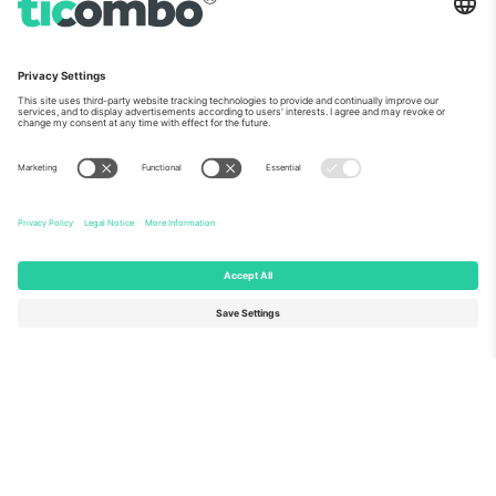
ჩვენს შესახებ
კორპორატიული სერვისები
გუნდი
FAQ
TixProtect
როგორ მუშაობს
ანაბეჭდი
სასტუმროები
წესები და პირობები
მსოფლიო თასის ჰაბი
აფილირების პროგრამა
დაგვიკავშირდით