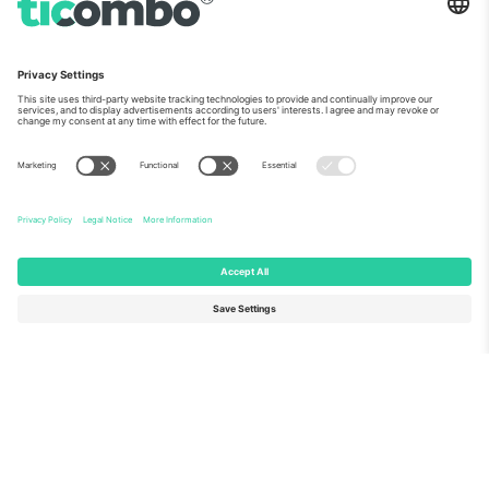
ჩვენს შესახებ
კორპორატიული სერვისები
გუნდი
FAQ
TixProtect
როგორ მუშაობს
ანაბეჭდი
სასტუმროები
წესები და პირობები
მსოფლიო თასის ჰაბი
აფილირების პროგრამა
დაგვიკავშირდით