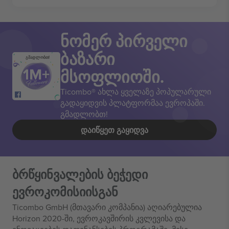
ნომერ პირველი
ბაზარი
გმადლობთ!
მსოფლიოში.
Ticombo® ახლა ყველაზე პოპულარული
გადაყიდვის პლატფორმაა ევროპაში.
გმადლობთ!
ᲓᲐᲘᲬᲧᲔᲗ ᲒᲐᲧᲘᲓᲕᲐ
ბრწყინვალების ბეჭედი
ევროკომისიისგან
Ticombo GmbH (მთავარი კომპანია) აღიარებულია
Horizon 2020-ში, ევროკავშირის კვლევისა და