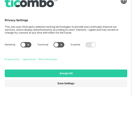
ჩვენს შესახებ
კორპორატიული სერვისები
გუნდი
FAQ
TixProtect
როგორ მუშაობს
ანაბეჭდი
სასტუმროები
წესები და პირობები
მსოფლიო თასის ჰაბი
აფილირების პროგრამა
დაგვიკავშირდით