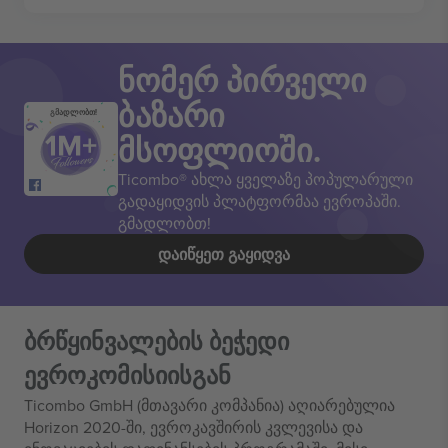
ნომერ პირველი
ბაზარი
გმადლობთ!
მსოფლიოში.
Ticombo® ახლა ყველაზე პოპულარული
გადაყიდვის პლატფორმაა ევროპაში.
გმადლობთ!
ᲓᲐᲘᲬᲧᲔᲗ ᲒᲐᲧᲘᲓᲕᲐ
ბრწყინვალების ბეჭედი
ევროკომისიისგან
Ticombo GmbH (მთავარი კომპანია) აღიარებულია
Horizon 2020-ში, ევროკავშირის კვლევისა და