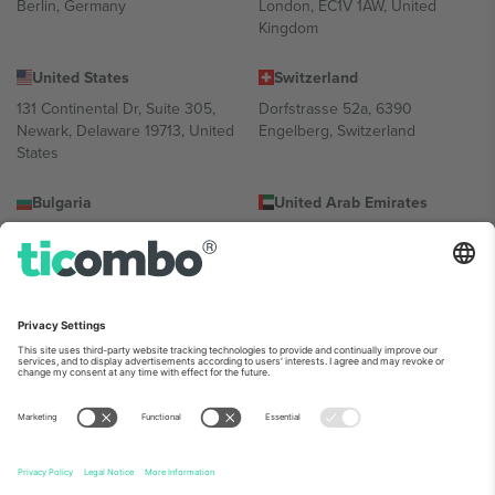
Berlin, Germany
London, EC1V 1AW, United
Kingdom
United States
Switzerland
131 Continental Dr, Suite 305,
Dorfstrasse 52a, 6390
Newark, Delaware 19713, United
Engelberg, Switzerland
States
Bulgaria
United Arab Emirates
Regus Sofia City West, bul
UAE Dubai Silicon Oasis, DDP
Totleben 53-55, 1606 Sofia,
Building A1, Office 302, Dubai,
Bulgaria
United Arab Emirates
Mexico
Av Chapultepec 360, Roma
Norte, Cuauhtémoc, 06700
Ciudad de México, CDMX,
Mexico
პლატფორმის პროვაიდერის იურიდიული პირი იცვლება
ლოკაციის, ღონისძიების ან/და დომენის მიხედვით. მეტი