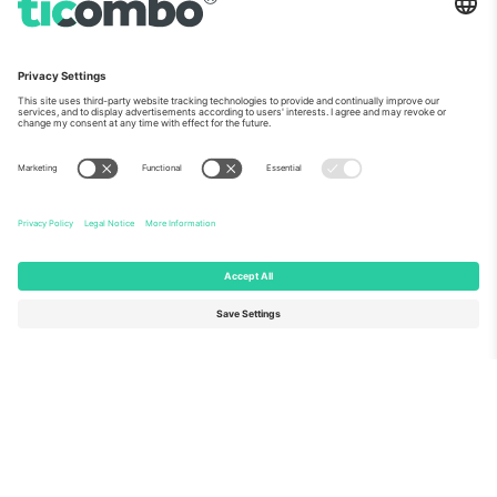
ჩვენს შესახებ
კორპორატიული სერვისები
გუნდი
FAQ
TixProtect
როგორ მუშაობს
ანაბეჭდი
სასტუმროები
წესები და პირობები
მსოფლიო თასის ჰაბი
აფილირების პროგრამა
დაგვიკავშირდით