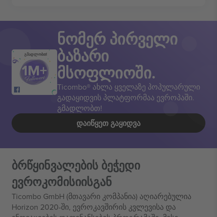
ნომერ პირველი
ბაზარი
გმადლობთ!
მსოფლიოში.
Ticombo® ახლა ყველაზე პოპულარული
გადაყიდვის პლატფორმაა ევროპაში.
გმადლობთ!
ᲓᲐᲘᲬᲧᲔᲗ ᲒᲐᲧᲘᲓᲕᲐ
ბრწყინვალების ბეჭედი
ევროკომისიისგან
Ticombo GmbH (მთავარი კომპანია) აღიარებულია
Horizon 2020-ში, ევროკავშირის კვლევისა და