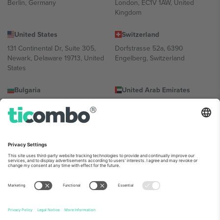
Berlin, Germany
London, EC1V 1AW, United
Kingdom
United States
Switzerland
131 Continental Dr, Suite 305,
Dorfstrasse 52a, 6390
Newark, Delaware 19713, United
Engelberg, Switzerland
States
Bulgaria
United Arab Emirates
Regus Sofia City West, bul
UAE Dubai Silicon Oasis, DDP
Totleben 53-55, 1606 Sofia,
Building A1, Office 302, Dubai,
Bulgaria
United Arab Emirates
Mexico
Av Chapultepec 360, Roma
Norte, Cuauhtémoc, 06700
Ciudad de México, CDMX,
Mexico
პლატფორმის პროვაიდერის იურიდიული პირი იცვლება
ლოკაციის, ღონისძიების ან/და დომენის მიხედვით. მეტი