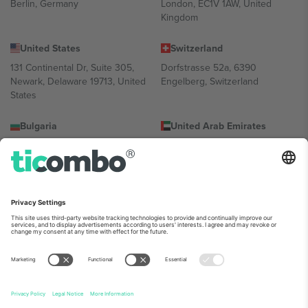
Berlin, Germany
London, EC1V 1AW, United
Kingdom
United States
Switzerland
131 Continental Dr, Suite 305,
Dorfstrasse 52a, 6390
Newark, Delaware 19713, United
Engelberg, Switzerland
States
Bulgaria
United Arab Emirates
Regus Sofia City West, bul
UAE Dubai Silicon Oasis, DDP
Totleben 53-55, 1606 Sofia,
Building A1, Office 302, Dubai,
Bulgaria
United Arab Emirates
Mexico
Av Chapultepec 360, Roma
Norte, Cuauhtémoc, 06700
Ciudad de México, CDMX,
Mexico
პლატფორმის პროვაიდერის იურიდიული პირი იცვლება
ლოკაციის, ღონისძიების ან/და დომენის მიხედვით. მეტი