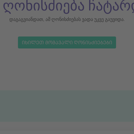
ს ღონისძიება ჩატარ
დაგაგვიანდათ, ამ ღონისძიებას ვადა უკვე გაუვიდა.
ᲘᲮᲘᲚᲔᲗ ᲛᲝᲛᲐᲕᲐᲚᲘ ᲦᲝᲜᲘᲡᲫᲘᲔᲑᲔᲑᲘ