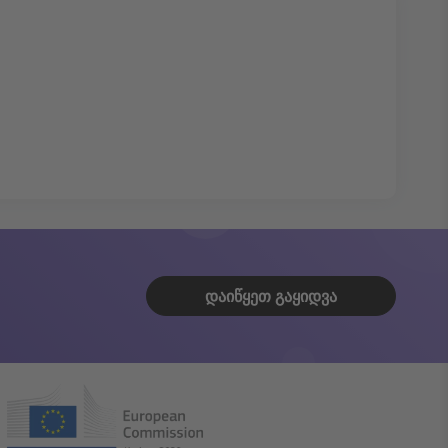
ᲓᲐᲘᲬᲧᲔᲗ ᲒᲐᲧᲘᲓᲕᲐ