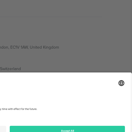
ondon, EC1V 1AW, United Kingdom
Switzerland
ding A1, Office 302, Dubai, United Arab Emirates
ებისთვის, იხილეთ ღონისძიების გვერდი და