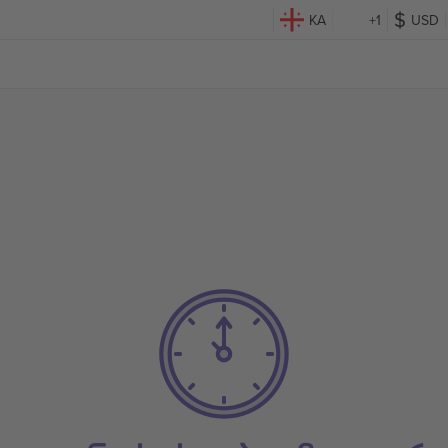
KA
+1
USD