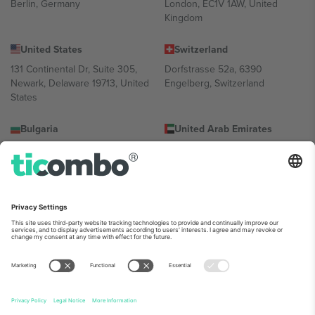
Berlin, Germany
London, EC1V 1AW, United
Kingdom
United States
Switzerland
131 Continental Dr, Suite 305,
Dorfstrasse 52a, 6390
Newark, Delaware 19713, United
Engelberg, Switzerland
States
Bulgaria
United Arab Emirates
Regus Sofia City West, bul
UAE Dubai Silicon Oasis, DDP
Totleben 53-55, 1606 Sofia,
Building A1, Office 302, Dubai,
Bulgaria
United Arab Emirates
Mexico
Av Chapultepec 360, Roma
Norte, Cuauhtémoc, 06700
Ciudad de México, CDMX,
Mexico
პლატფორმის პროვაიდერის იურიდიული პირი იცვლება
ლოკაციის, ღონისძიების ან/და დომენის მიხედვით. მეტი