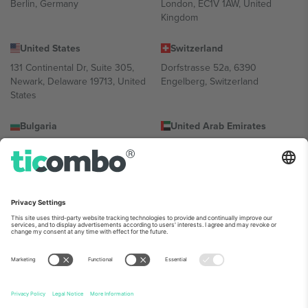
Berlin, Germany
London, EC1V 1AW, United
Kingdom
United States
Switzerland
131 Continental Dr, Suite 305,
Dorfstrasse 52a, 6390
Newark, Delaware 19713, United
Engelberg, Switzerland
States
Bulgaria
United Arab Emirates
Regus Sofia City West, bul
UAE Dubai Silicon Oasis, DDP
Totleben 53-55, 1606 Sofia,
Building A1, Office 302, Dubai,
Bulgaria
United Arab Emirates
Mexico
Av Chapultepec 360, Roma
Norte, Cuauhtémoc, 06700
Ciudad de México, CDMX,
Mexico
პლატფორმის პროვაიდერის იურიდიული პირი იცვლება
ლოკაციის, ღონისძიების ან/და დომენის მიხედვით. მეტი