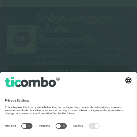
ნომერ პირველი
ბაზარი
გმადლობთ!
მსოფლიოში.
Ticombo® ახლა ყველაზე პოპულარული
გადაყიდვის პლატფორმაა ევროპაში.
გმადლობთ!
ᲓᲐᲘᲬᲧᲔᲗ ᲒᲐᲧᲘᲓᲕᲐ
ბრწყინვალების ბეჭედი
ევროკომისიისგან
Ticombo GmbH (მთავარი კომპანია) აღიარებულია
Horizon 2020-ში, ევროკავშირის კვლევისა და
ინოვაციების დაფინანსების პროგრამაში, მისი