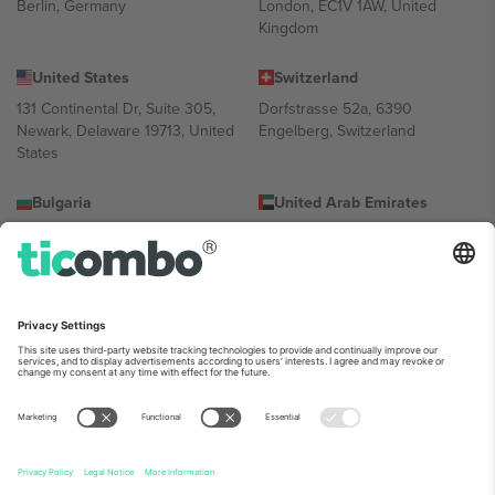
Berlin, Germany
London, EC1V 1AW, United
Kingdom
United States
Switzerland
131 Continental Dr, Suite 305,
Dorfstrasse 52a, 6390
Newark, Delaware 19713, United
Engelberg, Switzerland
States
Bulgaria
United Arab Emirates
Regus Sofia City West, bul
UAE Dubai Silicon Oasis, DDP
Totleben 53-55, 1606 Sofia,
Building A1, Office 302, Dubai,
Bulgaria
United Arab Emirates
Mexico
Av Chapultepec 360, Roma
Norte, Cuauhtémoc, 06700
Ciudad de México, CDMX,
Mexico
პლატფორმის პროვაიდერის იურიდიული პირი იცვლება
ლოკაციის, ღონისძიების ან/და დომენის მიხედვით. მეტი