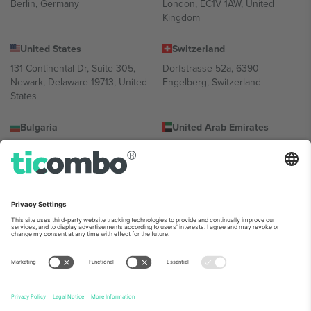
Berlin, Germany
London, EC1V 1AW, United
Kingdom
United States
Switzerland
131 Continental Dr, Suite 305,
Dorfstrasse 52a, 6390
Newark, Delaware 19713, United
Engelberg, Switzerland
States
Bulgaria
United Arab Emirates
Regus Sofia City West, bul
UAE Dubai Silicon Oasis, DDP
Totleben 53-55, 1606 Sofia,
Building A1, Office 302, Dubai,
Bulgaria
United Arab Emirates
Mexico
Av Chapultepec 360, Roma
Norte, Cuauhtémoc, 06700
Ciudad de México, CDMX,
Mexico
პლატფორმის პროვაიდერის იურიდიული პირი იცვლება
ლოკაციის, ღონისძიების ან/და დომენის მიხედვით. მეტი