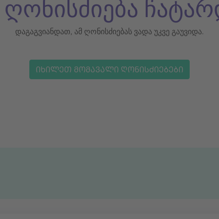
ს ღონისძიება ჩატარ
დაგაგვიანდათ, ამ ღონისძიებას ვადა უკვე გაუვიდა.
ᲘᲮᲘᲚᲔᲗ ᲛᲝᲛᲐᲕᲐᲚᲘ ᲦᲝᲜᲘᲡᲫᲘᲔᲑᲔᲑᲘ