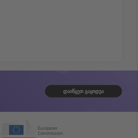
ᲓᲐᲘᲬᲧᲔᲗ ᲒᲐᲧᲘᲓᲕᲐ