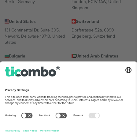
Berlin, Germany
London, EC1V 1AW, United
Kingdom
United States
Switzerland
131 Continental Dr, Suite 305,
Dorfstrasse 52a, 6390
Newark, Delaware 19713, United
Engelberg, Switzerland
States
Bulgaria
United Arab Emirates
Regus Sofia City West, bul
UAE Dubai Silicon Oasis, DDP
Totleben 53-55, 1606 Sofia,
Building A1, Office 302, Dubai,
Bulgaria
United Arab Emirates
Mexico
Av Chapultepec 360, Roma
Norte, Cuauhtémoc, 06700
Ciudad de México, CDMX,
Mexico
პლატფორმის პროვაიდერის იურიდიული პირი იცვლება
ლოკაციის, ღონისძიების ან/და დომენის მიხედვით. მეტი