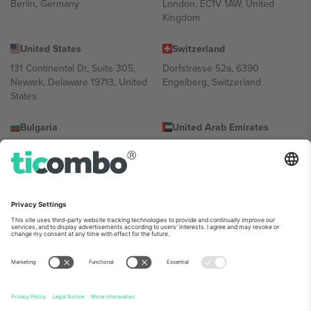
Berlin, Germany
London, EC1V 1AW, United
Kingdom
United States
Switzerland
131 Continental Dr, Suite 305,
Dorfstrasse 52a, 6390
Newark, Delaware 19713, United
Engelberg, Switzerland
States
Bulgaria
United Arab Emirates
Regus Sofia City West, bul
UAE Dubai Silicon Oasis, DDP
Totleben 53-55, 1606 Sofia,
Building A1, Office 302, Dubai,
Bulgaria
United Arab Emirates
Mexico
Av Chapultepec 360, Roma
Norte, Cuauhtémoc, 06700
Ciudad de México, CDMX,
Mexico
პლატფორმის პროვაიდერის იურიდიული პირი იცვლება
ლოკაციის, ღონისძიების ან/და დომენის მიხედვით. მეტი