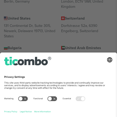
Berlin, Germany
London, EC1V 1AW, United
Kingdom
United States
Switzerland
131 Continental Dr, Suite 305,
Dorfstrasse 52a, 6390
Newark, Delaware 19713, United
Engelberg, Switzerland
States
Bulgaria
United Arab Emirates
Regus Sofia City West, bul
UAE Dubai Silicon Oasis, DDP
Totleben 53-55, 1606 Sofia,
Building A1, Office 302, Dubai,
Bulgaria
United Arab Emirates
Mexico
Av Chapultepec 360, Roma
Norte, Cuauhtémoc, 06700
Ciudad de México, CDMX,
Mexico
პლატფორმის პროვაიდერის იურიდიული პირი იცვლება
ლოკაციის, ღონისძიების ან/და დომენის მიხედვით. მეტი