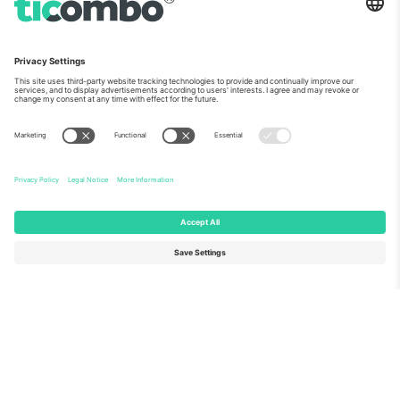
ჩვენს შესახებ
კორპორატიული სერვისები
გუნდი
FAQ
TixProtect
როგორ მუშაობს
ანაბეჭდი
სასტუმროები
წესები და პირობები
მსოფლიო თასის ჰაბი
აფილირების პროგრამა
დაგვიკავშირდით