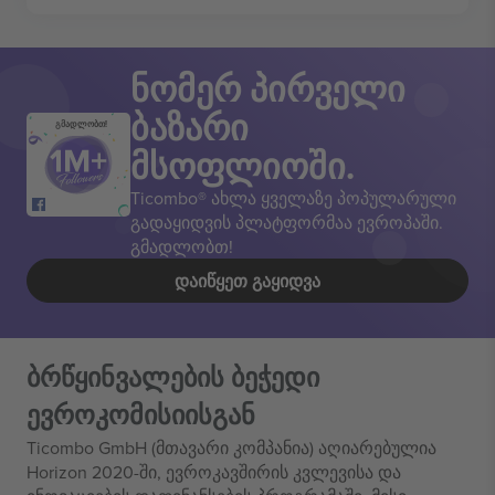
ნომერ პირველი
ბაზარი
გმადლობთ!
მსოფლიოში.
Ticombo® ახლა ყველაზე პოპულარული
გადაყიდვის პლატფორმაა ევროპაში.
გმადლობთ!
ᲓᲐᲘᲬᲧᲔᲗ ᲒᲐᲧᲘᲓᲕᲐ
ბრწყინვალების ბეჭედი
ევროკომისიისგან
Ticombo GmbH (მთავარი კომპანია) აღიარებულია
Horizon 2020-ში, ევროკავშირის კვლევისა და