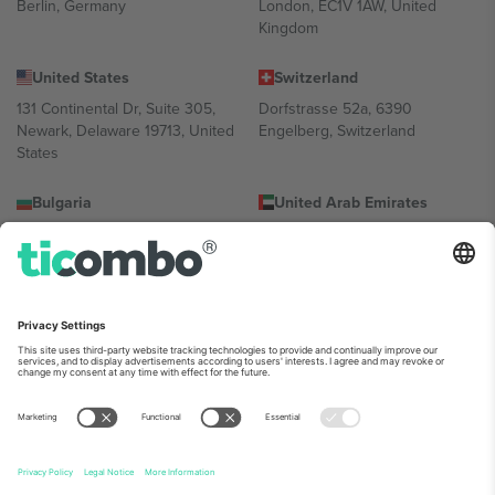
Berlin, Germany
London, EC1V 1AW, United
Kingdom
United States
Switzerland
131 Continental Dr, Suite 305,
Dorfstrasse 52a, 6390
Newark, Delaware 19713, United
Engelberg, Switzerland
States
Bulgaria
United Arab Emirates
Regus Sofia City West, bul
UAE Dubai Silicon Oasis, DDP
Totleben 53-55, 1606 Sofia,
Building A1, Office 302, Dubai,
Bulgaria
United Arab Emirates
Mexico
Av Chapultepec 360, Roma
Norte, Cuauhtémoc, 06700
Ciudad de México, CDMX,
Mexico
პლატფორმის პროვაიდერის იურიდიული პირი იცვლება
ლოკაციის, ღონისძიების ან/და დომენის მიხედვით. მეტი