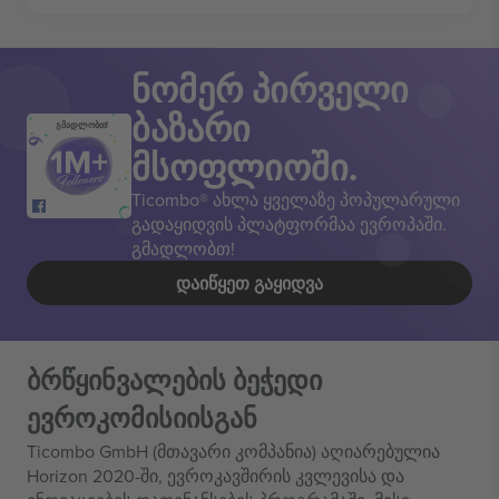
ნომერ პირველი
ბაზარი
გმადლობთ!
მსოფლიოში.
Ticombo® ახლა ყველაზე პოპულარული
გადაყიდვის პლატფორმაა ევროპაში.
გმადლობთ!
ᲓᲐᲘᲬᲧᲔᲗ ᲒᲐᲧᲘᲓᲕᲐ
ბრწყინვალების ბეჭედი
ევროკომისიისგან
Ticombo GmbH (მთავარი კომპანია) აღიარებულია
Horizon 2020-ში, ევროკავშირის კვლევისა და