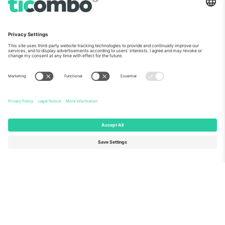
ჩვენს შესახებ
კორპორატიული სერვისები
გუნდი
FAQ
TixProtect
როგორ მუშაობს
ანაბეჭდი
სასტუმროები
წესები და პირობები
მსოფლიო თასის ჰაბი
აფილირების პროგრამა
დაგვიკავშირდით