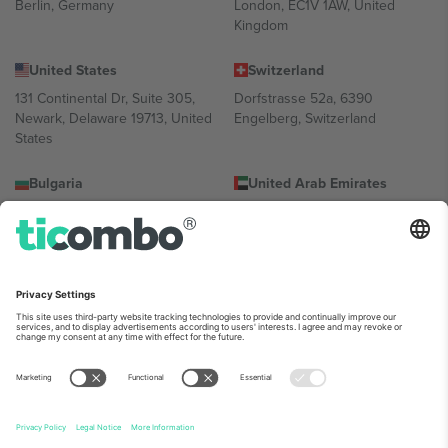
Berlin, Germany
London, EC1V 1AW, United
Kingdom
United States
Switzerland
131 Continental Dr, Suite 305,
Dorfstrasse 52a, 6390
Newark, Delaware 19713, United
Engelberg, Switzerland
States
Bulgaria
United Arab Emirates
Regus Sofia City West, bul
UAE Dubai Silicon Oasis, DDP
Totleben 53-55, 1606 Sofia,
Building A1, Office 302, Dubai,
Bulgaria
United Arab Emirates
Mexico
Av Chapultepec 360, Roma
Norte, Cuauhtémoc, 06700
Ciudad de México, CDMX,
Mexico
პლატფორმის პროვაიდერის იურიდიული პირი იცვლება
ლოკაციის, ღონისძიების ან/და დომენის მიხედვით. მეტი