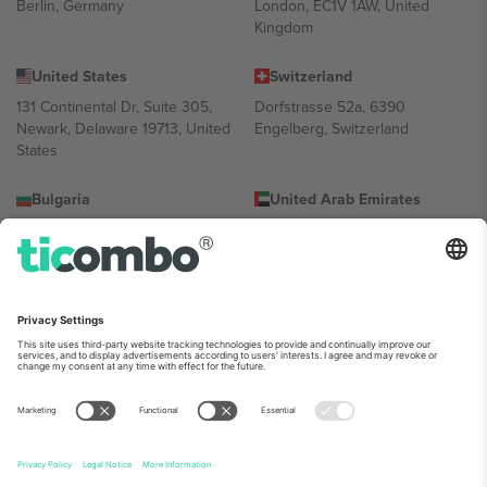
Berlin, Germany
London, EC1V 1AW, United
Kingdom
United States
Switzerland
131 Continental Dr, Suite 305,
Dorfstrasse 52a, 6390
Newark, Delaware 19713, United
Engelberg, Switzerland
States
Bulgaria
United Arab Emirates
Regus Sofia City West, bul
UAE Dubai Silicon Oasis, DDP
Totleben 53-55, 1606 Sofia,
Building A1, Office 302, Dubai,
Bulgaria
United Arab Emirates
Mexico
Av Chapultepec 360, Roma
Norte, Cuauhtémoc, 06700
Ciudad de México, CDMX,
Mexico
პლატფორმის პროვაიდერის იურიდიული პირი იცვლება
ლოკაციის, ღონისძიების ან/და დომენის მიხედვით. მეტი