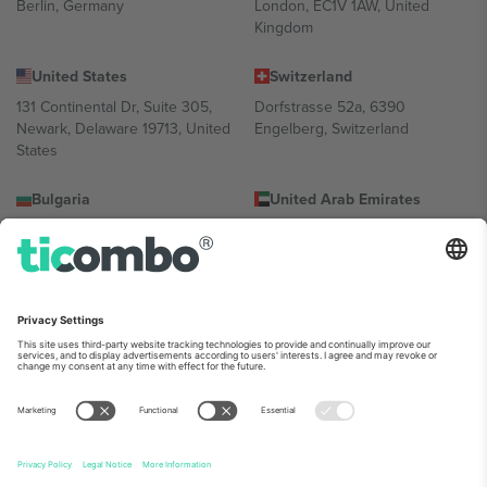
Berlin, Germany
London, EC1V 1AW, United
Kingdom
United States
Switzerland
131 Continental Dr, Suite 305,
Dorfstrasse 52a, 6390
Newark, Delaware 19713, United
Engelberg, Switzerland
States
Bulgaria
United Arab Emirates
Regus Sofia City West, bul
UAE Dubai Silicon Oasis, DDP
Totleben 53-55, 1606 Sofia,
Building A1, Office 302, Dubai,
Bulgaria
United Arab Emirates
Mexico
Av Chapultepec 360, Roma
Norte, Cuauhtémoc, 06700
Ciudad de México, CDMX,
Mexico
პლატფორმის პროვაიდერის იურიდიული პირი იცვლება
ლოკაციის, ღონისძიების ან/და დომენის მიხედვით. მეტი