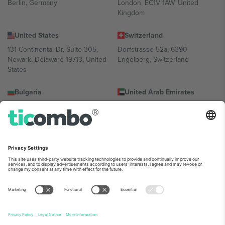
Berlin, Germany
London, EC1V 1AW, United
Kingdom
United States
Switzerland
131 Continental Dr, Suite 305,
Dorfstrasse 52a, 6390
Newark, Delaware 19713, United
Engelberg, Switzerland
States
Bulgaria
United Arab Emirates
Regus Sofia City West, bul
UAE Dubai Silicon Oasis, DDP
Totleben 53-55, 1606 Sofia,
Building A1, Office 302, Dubai,
Bulgaria
United Arab Emirates
Mexico
Av Chapultepec 360, Roma
Norte, Cuauhtémoc, 06700
Ciudad de México, CDMX,
Mexico
პლატფორმის პროვაიდერის იურიდიული პირი იცვლება
ლოკაციის, ღონისძიების ან/და დომენის მიხედვით. მეტი