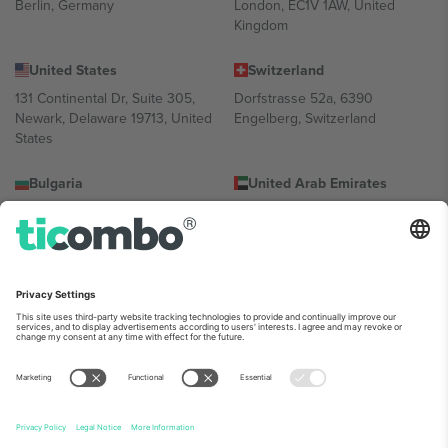
Berlin, Germany
London, EC1V 1AW, United
Kingdom
United States
Switzerland
131 Continental Dr, Suite 305,
Dorfstrasse 52a, 6390
Newark, Delaware 19713, United
Engelberg, Switzerland
States
Bulgaria
United Arab Emirates
Regus Sofia City West, bul
UAE Dubai Silicon Oasis, DDP
Totleben 53-55, 1606 Sofia,
Building A1, Office 302, Dubai,
Bulgaria
United Arab Emirates
Mexico
Av Chapultepec 360, Roma
Norte, Cuauhtémoc, 06700
Ciudad de México, CDMX,
Mexico
პლატფორმის პროვაიდერის იურიდიული პირი იცვლება
ლოკაციის, ღონისძიების ან/და დომენის მიხედვით. მეტი