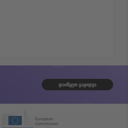
ᲓᲐᲘᲬᲧᲔᲗ ᲒᲐᲧᲘᲓᲕᲐ