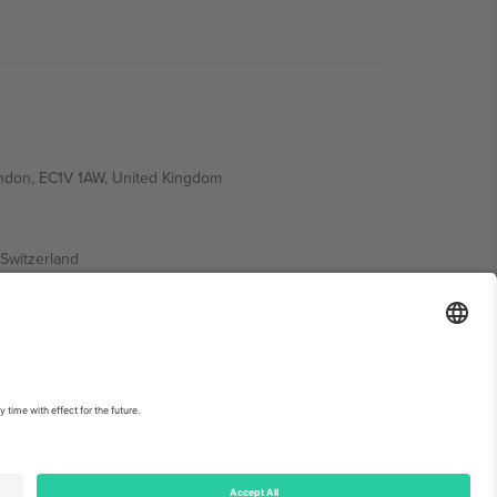
ondon, EC1V 1AW, United Kingdom
Switzerland
ding A1, Office 302, Dubai, United Arab Emirates
ებისთვის, იხილეთ ღონისძიების გვერდი და