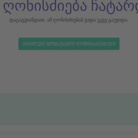
ს ღონისძიება ჩატარ
დაგაგვიანდათ, ამ ღონისძიებას ვადა უკვე გაუვიდა.
ᲘᲮᲘᲚᲔᲗ ᲛᲝᲛᲐᲕᲐᲚᲘ ᲦᲝᲜᲘᲡᲫᲘᲔᲑᲔᲑᲘ