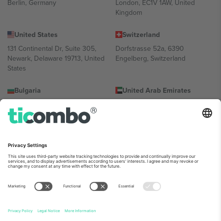
Berlin, Germany
London, EC1V 1AW, United
Kingdom
United States
Switzerland
131 Continental Dr, Suite 305,
Dorfstrasse 52a, 6390
Newark, Delaware 19713, United
Engelberg, Switzerland
States
Bulgaria
United Arab Emirates
Regus Sofia City West, bul
UAE Dubai Silicon Oasis, DDP
Totleben 53-55, 1606 Sofia,
Building A1, Office 302, Dubai,
Bulgaria
United Arab Emirates
Mexico
Av Chapultepec 360, Roma
Norte, Cuauhtémoc, 06700
Ciudad de México, CDMX,
Mexico
პლატფორმის პროვაიდერის იურიდიული პირი იცვლება
ლოკაციის, ღონისძიების ან/და დომენის მიხედვით. მეტი