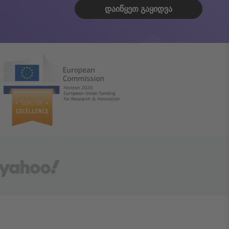
ᲓᲐᲘᲬᲧᲔᲗ ᲒᲐᲧᲘᲓᲕᲐ