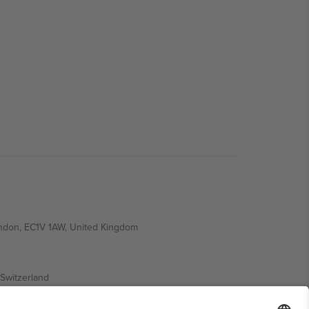
ondon, EC1V 1AW, United Kingdom
Switzerland