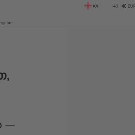
KA
+49
EU
Kingdom
თ,
ა —