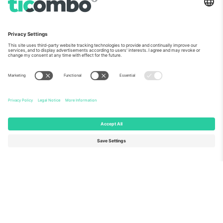
ჩვენს შესახებ
კორპორატიული სერვისები
გუნდი
FAQ
TixProtect
როგორ მუშაობს
ანაბეჭდი
სასტუმროები
წესები და პირობები
მსოფლიო თასის ჰაბი
აფილირების პროგრამა
დაგვიკავშირდით