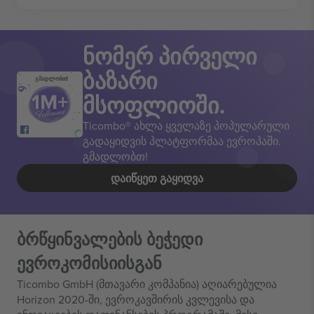
ნომერ პირველი
ბაზარი
გმადლობთ!
მსოფლიოში.
Ticombo® ახლა ყველაზე პოპულარული
გადაყიდვის პლატფორმაა ევროპაში.
გმადლობთ!
ᲓᲐᲘᲬᲧᲔᲗ ᲒᲐᲧᲘᲓᲕᲐ
ბრწყინვალების ბეჭედი
ევროკომისიისგან
Ticombo GmbH (მთავარი კომპანია) აღიარებულია
Horizon 2020-ში, ევროკავშირის კვლევისა და