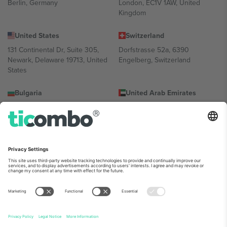
Berlin, Germany
London, EC1V 1AW, United
Kingdom
United States
Switzerland
131 Continental Dr, Suite 305,
Dorfstrasse 52a, 6390
Newark, Delaware 19713, United
Engelberg, Switzerland
States
Bulgaria
United Arab Emirates
Regus Sofia City West, bul
UAE Dubai Silicon Oasis, DDP
Totleben 53-55, 1606 Sofia,
Building A1, Office 302, Dubai,
Bulgaria
United Arab Emirates
Mexico
Av Chapultepec 360, Roma
Norte, Cuauhtémoc, 06700
Ciudad de México, CDMX,
Mexico
პლატფორმის პროვაიდერის იურიდიული პირი იცვლება
ლოკაციის, ღონისძიების ან/და დომენის მიხედვით. მეტი