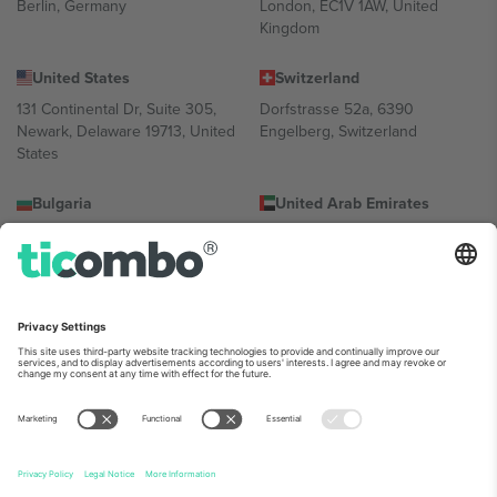
Berlin, Germany
London, EC1V 1AW, United
Kingdom
United States
Switzerland
131 Continental Dr, Suite 305,
Dorfstrasse 52a, 6390
Newark, Delaware 19713, United
Engelberg, Switzerland
States
Bulgaria
United Arab Emirates
Regus Sofia City West, bul
UAE Dubai Silicon Oasis, DDP
Totleben 53-55, 1606 Sofia,
Building A1, Office 302, Dubai,
Bulgaria
United Arab Emirates
Mexico
Av Chapultepec 360, Roma
Norte, Cuauhtémoc, 06700
Ciudad de México, CDMX,
Mexico
პლატფორმის პროვაიდერის იურიდიული პირი იცვლება
ლოკაციის, ღონისძიების ან/და დომენის მიხედვით. მეტი