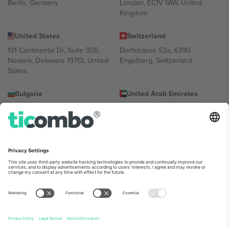
Berlin, Germany
London, EC1V 1AW, United
Kingdom
United States
Switzerland
131 Continental Dr, Suite 305,
Dorfstrasse 52a, 6390
Newark, Delaware 19713, United
Engelberg, Switzerland
States
Bulgaria
United Arab Emirates
Regus Sofia City West, bul
UAE Dubai Silicon Oasis, DDP
Totleben 53-55, 1606 Sofia,
Building A1, Office 302, Dubai,
Bulgaria
United Arab Emirates
Mexico
Av Chapultepec 360, Roma
Norte, Cuauhtémoc, 06700
Ciudad de México, CDMX,
Mexico
პლატფორმის პროვაიდერის იურიდიული პირი იცვლება
ლოკაციის, ღონისძიების ან/და დომენის მიხედვით. მეტი