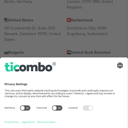
Berlin, Germany
London, EC1V 1AW, United
Kingdom
United States
Switzerland
131 Continental Dr, Suite 305,
Dorfstrasse 52a, 6390
Newark, Delaware 19713, United
Engelberg, Switzerland
States
Bulgaria
United Arab Emirates
Regus Sofia City West, bul
UAE Dubai Silicon Oasis, DDP
Totleben 53-55, 1606 Sofia,
Building A1, Office 302, Dubai,
Bulgaria
United Arab Emirates
Mexico
Av Chapultepec 360, Roma
Norte, Cuauhtémoc, 06700
Ciudad de México, CDMX,
Mexico
პლატფორმის პროვაიდერის იურიდიული პირი იცვლება
ლოკაციის, ღონისძიების ან/და დომენის მიხედვით. მეტი