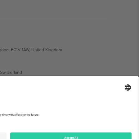
ondon, EC1V 1AW, United Kingdom
Switzerland
ding A1, Office 302, Dubai, United Arab Emirates
ებისთვის, იხილეთ ღონისძიების გვერდი და