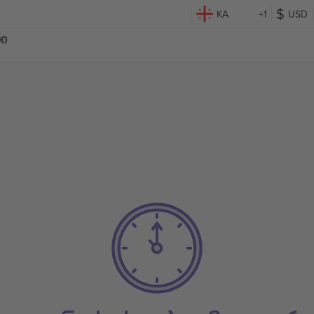
KA
+1
USD
თი