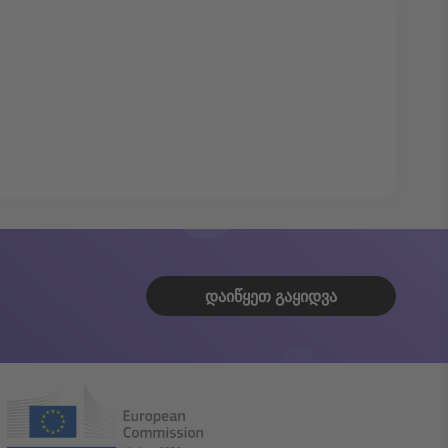
ᲓᲐᲘᲬᲧᲔᲗ ᲒᲐᲧᲘᲓᲕᲐ