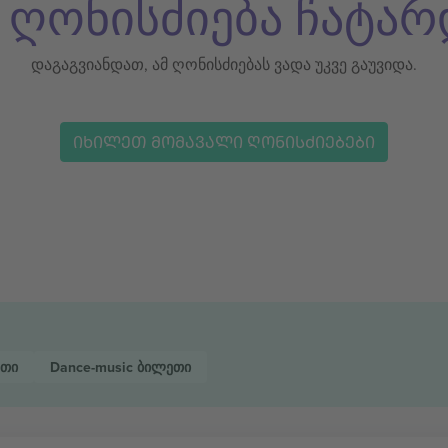
ს ღონისძიება ჩატარ
დაგაგვიანდათ, ამ ღონისძიებას ვადა უკვე გაუვიდა.
ᲘᲮᲘᲚᲔᲗ ᲛᲝᲛᲐᲕᲐᲚᲘ ᲦᲝᲜᲘᲡᲫᲘᲔᲑᲔᲑᲘ
თი
Dance-music
ბილეთი