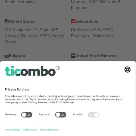
Berlin, Germany
London, EC1V 1AW, United
Kingdom
United States
Switzerland
131 Continental Dr, Suite 305,
Dorfstrasse 52a, 6390
Newark, Delaware 19713, United
Engelberg, Switzerland
States
Bulgaria
United Arab Emirates
Regus Sofia City West, bul
UAE Dubai Silicon Oasis, DDP
Totleben 53-55, 1606 Sofia,
Building A1, Office 302, Dubai,
Bulgaria
United Arab Emirates
Mexico
Av Chapultepec 360, Roma
Norte, Cuauhtémoc, 06700
Ciudad de México, CDMX,
Mexico
პლატფორმის პროვაიდერის იურიდიული პირი იცვლება
ლოკაციის, ღონისძიების ან/და დომენის მიხედვით. მეტი