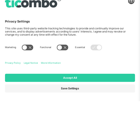
ჩვენს შესახებ
კორპორატიული სერვისები
გუნდი
FAQ
TixProtect
როგორ მუშაობს
ანაბეჭდი
სასტუმროები
წესები და პირობები
მსოფლიო თასის ჰაბი
აფილირების პროგრამა
დაგვიკავშირდით