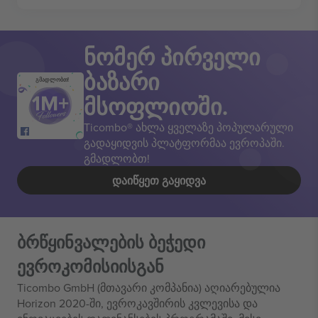
ნომერ პირველი
ბაზარი
გმადლობთ!
მსოფლიოში.
Ticombo® ახლა ყველაზე პოპულარული
გადაყიდვის პლატფორმაა ევროპაში.
გმადლობთ!
ᲓᲐᲘᲬᲧᲔᲗ ᲒᲐᲧᲘᲓᲕᲐ
ბრწყინვალების ბეჭედი
ევროკომისიისგან
Ticombo GmbH (მთავარი კომპანია) აღიარებულია
Horizon 2020-ში, ევროკავშირის კვლევისა და