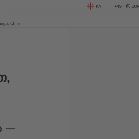
KA
+49
EU
iago, Chile
თ,
ა —