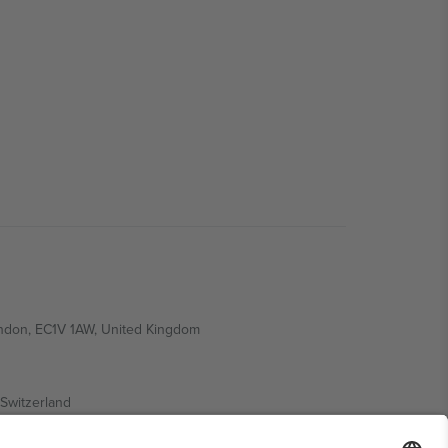
ondon, EC1V 1AW, United Kingdom
Switzerland