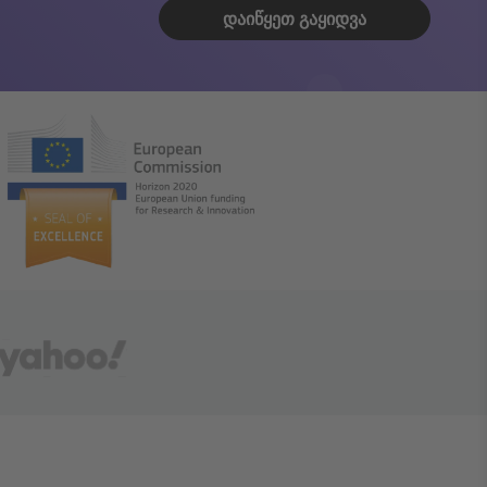
ᲓᲐᲘᲬᲧᲔᲗ ᲒᲐᲧᲘᲓᲕᲐ