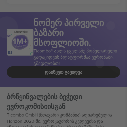
ნომერ პირველი
ბაზარი
გმადლობთ!
მსოფლიოში.
Ticombo® ახლა ყველაზე პოპულარული
გადაყიდვის პლატფორმაა ევროპაში.
გმადლობთ!
ᲓᲐᲘᲬᲧᲔᲗ ᲒᲐᲧᲘᲓᲕᲐ
ბრწყინვალების ბეჭედი
ევროკომისიისგან
Ticombo GmbH (მთავარი კომპანია) აღიარებულია
Horizon 2020-ში, ევროკავშირის კვლევისა და