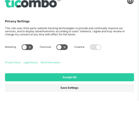
ჩვენს შესახებ
კორპორატიული სერვისები
გუნდი
FAQ
TixProtect
როგორ მუშაობს
ანაბეჭდი
სასტუმროები
წესები და პირობები
მსოფლიო თასის ჰაბი
აფილირების პროგრამა
დაგვიკავშირდით