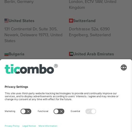
Berlin, Germany
London, EC1V 1AW, United
Kingdom
United States
Switzerland
131 Continental Dr, Suite 305,
Dorfstrasse 52a, 6390
Newark, Delaware 19713, United
Engelberg, Switzerland
States
Bulgaria
United Arab Emirates
Regus Sofia City West, bul
UAE Dubai Silicon Oasis, DDP
Totleben 53-55, 1606 Sofia,
Building A1, Office 302, Dubai,
Bulgaria
United Arab Emirates
Mexico
Av Chapultepec 360, Roma
Norte, Cuauhtémoc, 06700
Ciudad de México, CDMX,
Mexico
პლატფორმის პროვაიდერის იურიდიული პირი იცვლება
ლოკაციის, ღონისძიების ან/და დომენის მიხედვით. მეტი