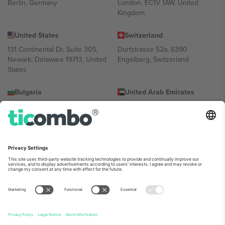
Berlin, Germany
London, EC1V 1AW, United
Kingdom
United States
Switzerland
131 Continental Dr, Suite 305,
Dorfstrasse 52a, 6390
Newark, Delaware 19713, United
Engelberg, Switzerland
States
Bulgaria
United Arab Emirates
Regus Sofia City West, bul
UAE Dubai Silicon Oasis, DDP
Totleben 53-55, 1606 Sofia,
Building A1, Office 302, Dubai,
Bulgaria
United Arab Emirates
Mexico
Av Chapultepec 360, Roma
Norte, Cuauhtémoc, 06700
Ciudad de México, CDMX,
Mexico
პლატფორმის პროვაიდერის იურიდიული პირი იცვლება
ლოკაციის, ღონისძიების ან/და დომენის მიხედვით. მეტი