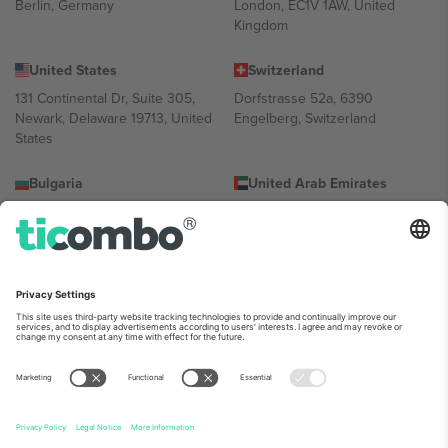
Berlin, Germany
London, EC1V 1AW, United
Kingdom
United States
Switzerland
131 Continental Dr, Suite 305,
Dorfstrasse 52a, 6390
Newark, Delaware 19713, United
Engelberg, Switzerland
States
Bulgaria
United Arab Emirates
Regus Sofia City West, bul
UAE Dubai Silicon Oasis, DDP
Totleben 53-55, 1606 Sofia,
Building A1, Office 302, Dubai,
Bulgaria
United Arab Emirates
Mexico
Av Chapultepec 360, Roma
Norte, Cuauhtémoc, 06700
Ciudad de México, CDMX,
Mexico
პლატფორმის პროვაიდერის იურიდიული პირი იცვლება
ლოკაციის, ღონისძიების ან/და დომენის მიხედვით. მეტი