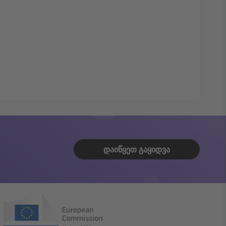
ᲓᲐᲘᲬᲧᲔᲗ ᲒᲐᲧᲘᲓᲕᲐ