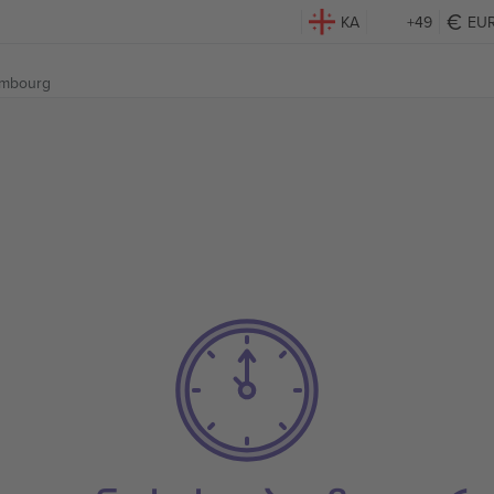
KA
+49
EU
embourg