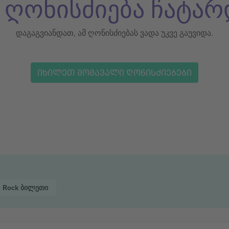
ს ღონისძიება ჩატარ
დაგაგვიანდათ, ამ ღონისძიებას ვადა უკვე გაუვიდა.
ᲘᲮᲘᲚᲔᲗ ᲛᲝᲛᲐᲕᲐᲚᲘ ᲦᲝᲜᲘᲡᲫᲘᲔᲑᲔᲑᲘ
Rock
ბილეთი