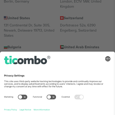
Berlin, Germany
London, EC1V 1AW, United
Kingdom
United States
Switzerland
131 Continental Dr, Suite 305,
Dorfstrasse 52a, 6390
Newark, Delaware 19713, United
Engelberg, Switzerland
States
Bulgaria
United Arab Emirates
Regus Sofia City West, bul
UAE Dubai Silicon Oasis, DDP
Totleben 53-55, 1606 Sofia,
Building A1, Office 302, Dubai,
Bulgaria
United Arab Emirates
Mexico
Av Chapultepec 360, Roma
Norte, Cuauhtémoc, 06700
Ciudad de México, CDMX,
Mexico
პლატფორმის პროვაიდერის იურიდიული პირი იცვლება
ლოკაციის, ღონისძიების ან/და დომენის მიხედვით. მეტი