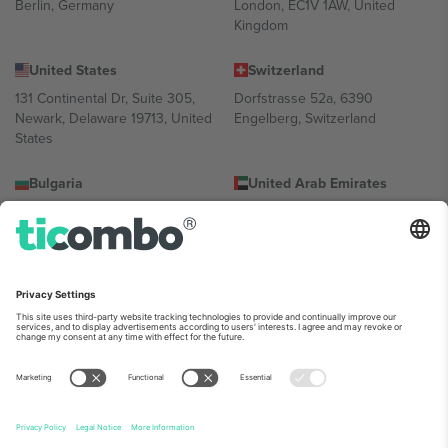
Berlin, Germany
London, EC1V 1AW, United
Kingdom
United States
Switzerland
131 Continental Dr, Suite 305,
Dorfstrasse 52a, 6390
Newark, Delaware 19713, United
Engelberg, Switzerland
States
Bulgaria
United Arab Emirates
Regus Sofia City West, bul
UAE Dubai Silicon Oasis, DDP
Totleben 53-55, 1606 Sofia,
Building A1, Office 302, Dubai,
Bulgaria
United Arab Emirates
Mexico
Av Chapultepec 360, Roma
Norte, Cuauhtémoc, 06700
Ciudad de México, CDMX,
Mexico
პლატფორმის პროვაიდერის იურიდიული პირი იცვლება
ლოკაციის, ღონისძიების ან/და დომენის მიხედვით. მეტი