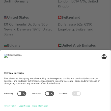
Berlin, Germany
London, EC1V 1AW, United
Kingdom
United States
Switzerland
131 Continental Dr, Suite 305,
Dorfstrasse 52a, 6390
Newark, Delaware 19713, United
Engelberg, Switzerland
States
Bulgaria
United Arab Emirates
Regus Sofia City West, bul
UAE Dubai Silicon Oasis, DDP
Totleben 53-55, 1606 Sofia,
Building A1, Office 302, Dubai,
Bulgaria
United Arab Emirates
Mexico
Av Chapultepec 360, Roma
Norte, Cuauhtémoc, 06700
Ciudad de México, CDMX,
Mexico
პლატფორმის პროვაიდერის იურიდიული პირი იცვლება
ლოკაციის, ღონისძიების ან/და დომენის მიხედვით. მეტი