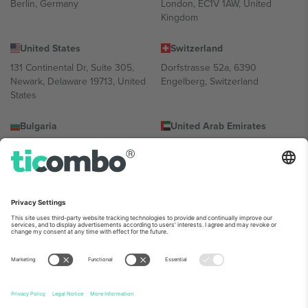
Berlin, Germany
London, EC1V 1AW, United
Kingdom
United States
Switzerland
131 Continental Dr, Suite 305,
Dorfstrasse 52a, 6390
Newark, Delaware 19713, United
Engelberg, Switzerland
States
Bulgaria
United Arab Emirates
Regus Sofia City West, bul
UAE Dubai Silicon Oasis, DDP
Totleben 53-55, 1606 Sofia,
Building A1, Office 302, Dubai,
Bulgaria
United Arab Emirates
Mexico
Av Chapultepec 360, Roma
Norte, Cuauhtémoc, 06700
Ciudad de México, CDMX,
Mexico
პლატფორმის პროვაიდერის იურიდიული პირი იცვლება
ლოკაციის, ღონისძიების ან/და დომენის მიხედვით. მეტი