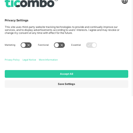
ჩვენს შესახებ
კორპორატიული სერვისები
გუნდი
FAQ
TixProtect
როგორ მუშაობს
ანაბეჭდი
სასტუმროები
წესები და პირობები
მსოფლიო თასის ჰაბი
აფილირების პროგრამა
დაგვიკავშირდით