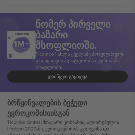
ნომერ პირველი
ბაზარი
გმადლობთ!
მსოფლიოში.
Ticombo® ახლა ყველაზე პოპულარული
გადაყიდვის პლატფორმაა ევროპაში.
გმადლობთ!
ᲓᲐᲘᲬᲧᲔᲗ ᲒᲐᲧᲘᲓᲕᲐ
ბრწყინვალების ბეჭედი
ევროკომისიისგან
Ticombo GmbH (მთავარი კომპანია) აღიარებულია
Horizon 2020-ში, ევროკავშირის კვლევისა და