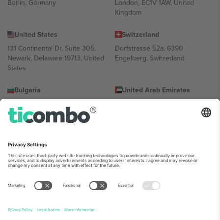
Berlin, Germany
London, EC1V 1AW, United
Kingdom
United States
Switzerland
131 Continental Dr, Suite 305,
Dorfstrasse 52a, 6390
Newark, Delaware 19713, United
Engelberg, Switzerland
States
Bulgaria
United Arab Emirates
Regus Sofia City West, bul
UAE Dubai Silicon Oasis, DDP
Totleben 53-55, 1606 Sofia,
Building A1, Office 302, Dubai,
Bulgaria
United Arab Emirates
Mexico
Av Chapultepec 360, Roma
Norte, Cuauhtémoc, 06700
Ciudad de México, CDMX,
Mexico
პლატფორმის პროვაიდერის იურიდიული პირი იცვლება
ლოკაციის, ღონისძიების ან/და დომენის მიხედვით. მეტი